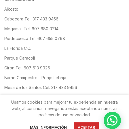
Alkosto
Cabecera Tel. 317 433 9456
Megamall Tel. 607 680 0214
Piedecuesta Tel. 607 655 0798
La Florida C.C.
Parque Caracolí
Girón Tel. 607 613 9926
Barrio Campestre - Peaje Lebrija
Mesa de los Santos Cel. 317 433 9456
San Gil
Usamos cookies para mejorar tu experiencia en nuestra
web, al continuar navegando estás aceptando nuestras
políticas de uso privacidad.
Copyright
OBLEAS FLORIDABLANCA SAS
| Todos los derechos
IDEA DIRECTA SAS
MPW
reservados. Desarrollado por:
Aliado de:
MÁS INFORMACIÓN
ACEPTAR