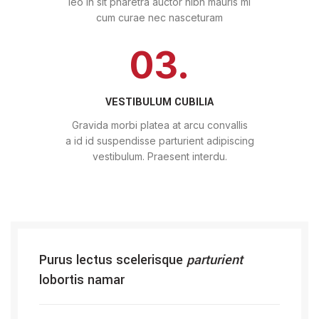
leo in sit pharetra auctor nibh mauris mi
cum curae nec nasceturam
03.
VESTIBULUM CUBILIA
Gravida morbi platea at arcu convallis
a id id suspendisse parturient adipiscing
vestibulum. Praesent interdu.
Purus lectus scelerisque
parturient
lobortis namar