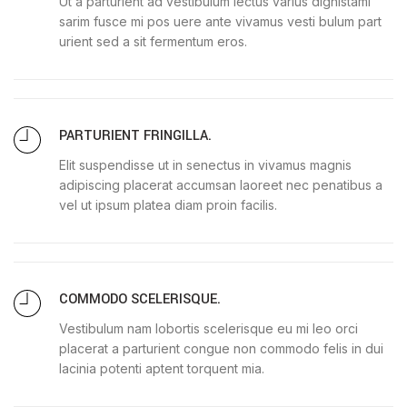
Ut a parturient ad vestibulum lectus varius dignistami
sarim fusce mi pos uere ante vivamus vesti bulum part
urient sed a sit fermentum eros.
PARTURIENT FRINGILLA.
Elit suspendisse ut in senectus in vivamus magnis
adipiscing placerat accumsan laoreet nec penatibus a
vel ut ipsum platea diam proin facilis.
COMMODO SCELERISQUE.
Vestibulum nam lobortis scelerisque eu mi leo orci
placerat a parturient congue non commodo felis in dui
lacinia potenti aptent torquent mia.