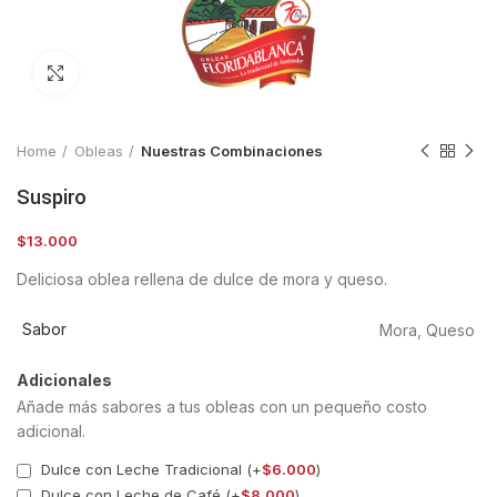
Clic para ampliar
Home
Obleas
Nuestras Combinaciones
Suspiro
$
13.000
Deliciosa oblea rellena de dulce de mora y queso.
Sabor
Mora, Queso
Adicionales
Añade más sabores a tus obleas con un pequeño costo
adicional.
Dulce con Leche Tradicional (+
$
6.000
)
Dulce con Leche de Café (+
$
8.000
)