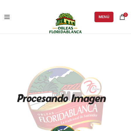
0
MENÚ