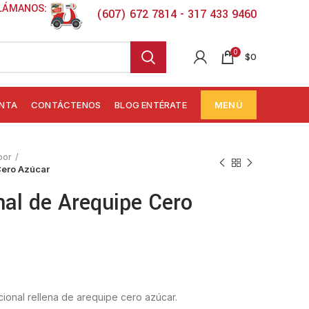
LÁMANOS:
(607) 672 7814 - 317 433 9460
0
$
0
ENTA
CONTÁCTENOS
BLOG ENTÉRATE
MENÚ
bor
Cero Azúcar
nal de Arequipe Cero
icional rellena de arequipe cero azúcar.