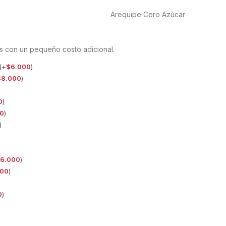
Arequipe Cero Azúcar
s con un pequeño costo adicional.
(+
$
6.000
)
$
8.000
)
0
)
0
)
)
6.000
)
000
)
0
)