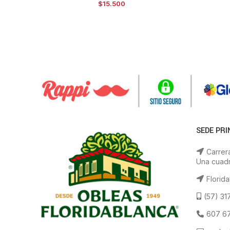
$
15.500
SEDE PRI
Carrera
Una cuadr
Florida
(57) 31
607 67