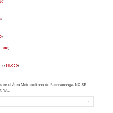
00
)
)
0
)
0
)
6.000
)
r (+
$
8.000
)
s en el Área Metropolitana de Bucaramanga.
NO SE
IONAL