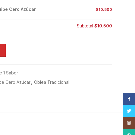
uipe Cero Azúcar
$10.500
Subtotal
$10.500
e 1 Sabor
pe Cero Azúcar
,
Oblea Tradicional
Face
Twitt
Insta
What