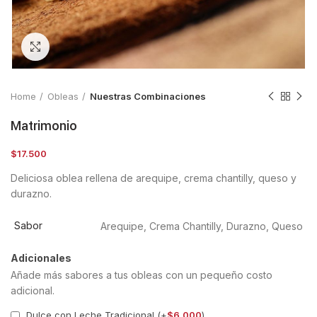
Clic para ampliar
Home
Obleas
Nuestras Combinaciones
Matrimonio
$
17.500
Deliciosa oblea rellena de arequipe, crema chantilly, queso y
durazno.
Sabor
Arequipe, Crema Chantilly, Durazno, Queso
Adicionales
Añade más sabores a tus obleas con un pequeño costo
adicional.
Dulce con Leche Tradicional (+
$
6.000
)