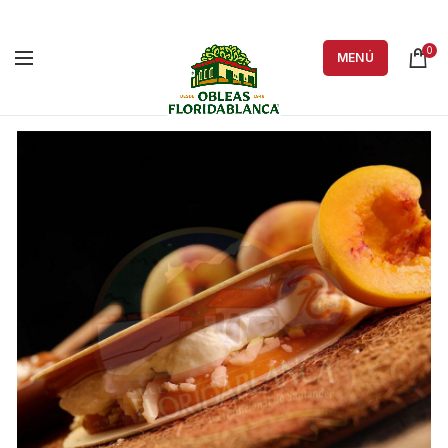
0
MENÚ