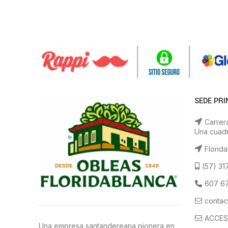
SEDE PRI
Carrera
Una cuadr
Florida
(57) 31
607 67
contac
ACCES
Una empresa santandereana pionera en