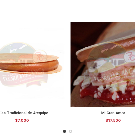
lea Tradicional de Arequipe
Mi Gran Amor
SELECCIONAR OPCIONES
SELECCIONAR O
$
7.000
$
17.500