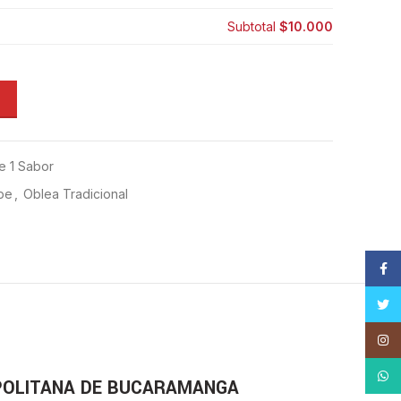
Subtotal
$10.000
e 1 Sabor
pe
,
Oblea Tradicional
Face
Twitt
Insta
What
POLITANA DE BUCARAMANGA