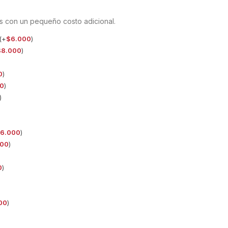
s con un pequeño costo adicional.
(+
$
6.000
)
$
8.000
)
0
)
0
)
)
6.000
)
000
)
0
)
00
)
)