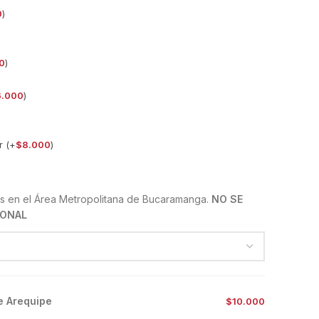
0
)
0
)
6.000
)
r (+
$
8.000
)
s en el Área Metropolitana de Bucaramanga.
NO SE
IONAL
e Arequipe
$10.000