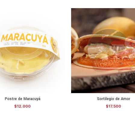
Postre de Maracuyá
Sortilegio de Amor
ADD TO CART
SELECCIONAR O
$
12.000
$
17.500