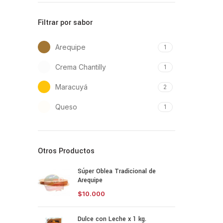
Filtrar por sabor
Arequipe
1
Crema Chantilly
1
Maracuyá
2
Queso
1
Otros Productos
Súper Oblea Tradicional de
Arequipe
$
10.000
Dulce con Leche x 1 kg.