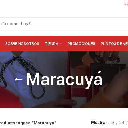
L
SOBRE NOSOTROS
TIENDA
PROMOCIONES
PUNTOS DE V
Maracuyá
Mostrar
9
24
roducts tagged “Maracuyá”