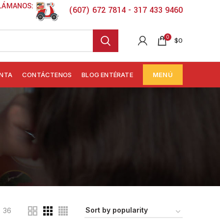
LÁMANOS:
(607) 672 7814 - 317 433 9460
0
$
0
ENTA
CONTÁCTENOS
BLOG ENTÉRATE
MENÚ
36