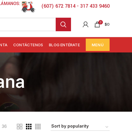
LÁMANOS:
(607) 672 7814 - 317 433 9460
0
$
0
ENTA
CONTÁCTENOS
BLOG ENTÉRATE
MENÚ
ana
36