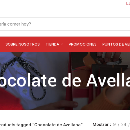
L
SOBRE NOSOTROS
TIENDA
PROMOCIONES
PUNTOS DE V
ocolate de Avell
Mostrar
9
24
roducts tagged “Chocolate de Avellana”