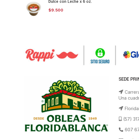
Dulce con Leche x 6 oz.
$
9.500
SEDE PRI
Carrera
Una cuadr
Florida
(57) 31
607 67