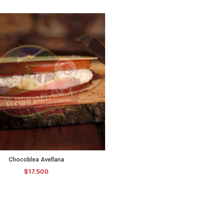
Chocoblea Avellana
SELECCIONAR OPCIONES
$
17.500