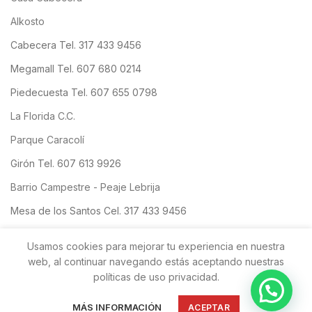
Alkosto
Cabecera Tel. 317 433 9456
Megamall Tel. 607 680 0214
Piedecuesta Tel. 607 655 0798
La Florida C.C.
Parque Caracolí
Girón Tel. 607 613 9926
Barrio Campestre - Peaje Lebrija
Mesa de los Santos Cel. 317 433 9456
San Gil
Usamos cookies para mejorar tu experiencia en nuestra
web, al continuar navegando estás aceptando nuestras
políticas de uso privacidad.
Copyright
OBLEAS FLORIDABLANCA SAS
| Todos los derechos
IDEA DIRECTA SAS
MPW
reservados. Desarrollado por:
Aliado de:
MÁS INFORMACIÓN
ACEPTAR
SOLUCIONES