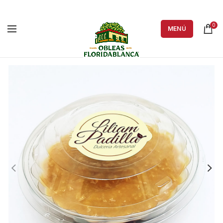
0
MENÚ