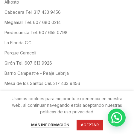
Alkosto
Cabecera Tel. 317 433 9456
Megamall Tel. 607 680 0214
Piedecuesta Tel. 607 655 0798
La Florida C.C.
Parque Caracolí
Girón Tel. 607 613 9926
Barrio Campestre - Peaje Lebrija
Mesa de los Santos Cel. 317 433 9456
San Gil
Usamos cookies para mejorar tu experiencia en nuestra
web, al continuar navegando estás aceptando nuestras
políticas de uso privacidad.
Copyright
OBLEAS FLORIDABLANCA SAS
| Todos los derechos
IDEA DIRECTA SAS
MPW
reservados. Desarrollado por:
Aliado de:
MÁS INFORMACIÓN
ACEPTAR
SOLUCIONES