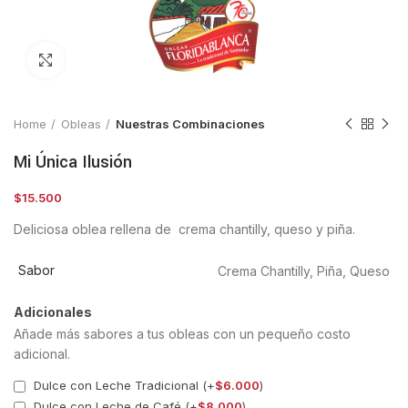
Clic para ampliar
Home
Obleas
Nuestras Combinaciones
Mi Única Ilusión
$
15.500
Deliciosa oblea rellena de crema chantilly, queso y piña.
Sabor
Crema Chantilly, Piña, Queso
Adicionales
Añade más sabores a tus obleas con un pequeño costo
adicional.
Dulce con Leche Tradicional (+
$
6.000
)
Dulce con Leche de Café (+
$
8.000
)