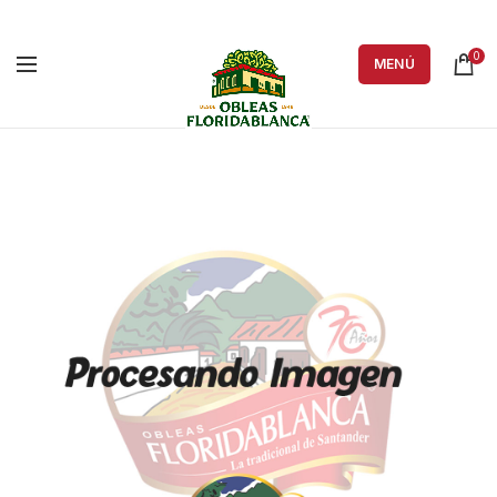
0
MENÚ