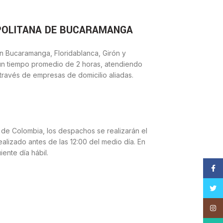
POLITANA DE BUCARAMANGA
n Bucaramanga, Floridablanca, Girón y
n tiempo promedio de 2 horas, atendiendo
través de empresas de domicilio aliadas.
 de Colombia, los despachos se realizarán el
ealizado antes de las 12:00 del medio día. En
iente día hábil.
Face
Twitt
Insta