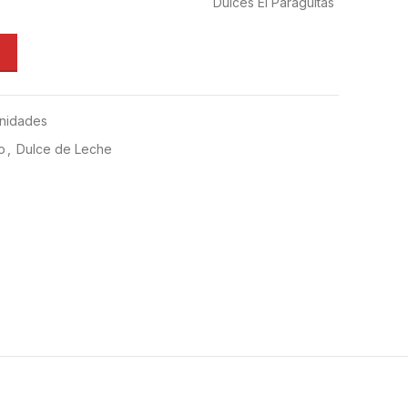
Dulces El Paragüitas
Unidades
o
,
Dulce de Leche