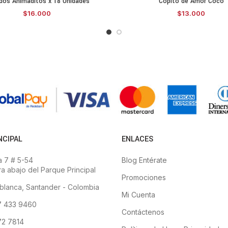
idos Animaditos x 18 Unidades
Copito de Amor Coco
ADD TO CART
SELECCIONAR O
$
16.000
$
13.000
NCIPAL
ENLACES
 7 # 5-54
Blog Entérate
a abajo del Parque Principal
Promociones
blanca, Santander - Colombia
Mi Cuenta
7 433 9460
Contáctenos
2 7814