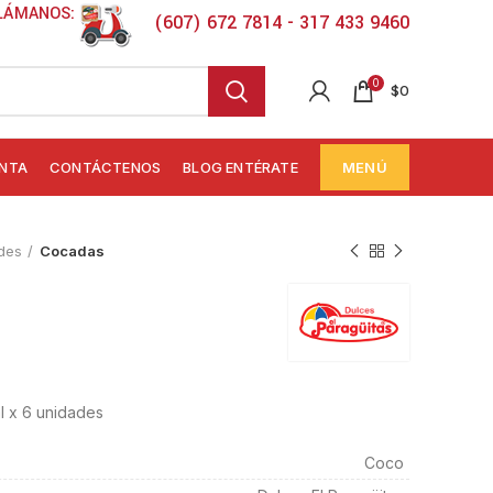
LÁMANOS:
(607) 672 7814 - 317 433 9460
0
$
0
ENTA
CONTÁCTENOS
BLOG ENTÉRATE
MENÚ
des
Cocadas
l x 6 unidades
Coco