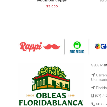
Repolla con Arequipe
Surt
ADD TO CART
$
9.000
SEDE PRI
Carrera
Una cuadr
Florida
(57) 31
607 67