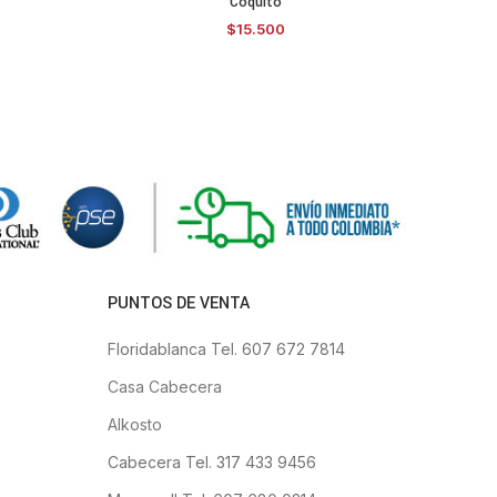
Coquito
Re
PCIONES
SELECCIONAR OPCIONES
$
15.500
PUNTOS DE VENTA
Floridablanca Tel. 607 672 7814
Casa Cabecera
Alkosto
Cabecera Tel. 317 433 9456