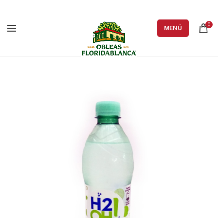
0
MENÚ