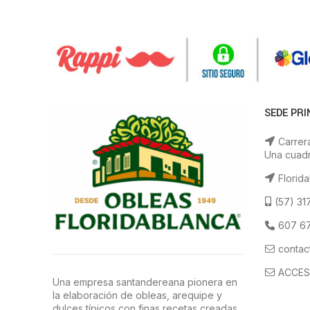
SEDE PRI
Carrera
Una cuadr
Florida
(57) 31
607 67
contac
ACCES
Una empresa santandereana pionera en
la elaboración de obleas, arequipe y
dulces típicos con finas recetas creadas