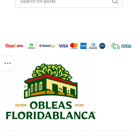
t with ID
 exist, cannot
ssions, or
n. Please read
t
com/docs/graph-