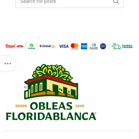
t with ID
 exist, cannot
ssions, or
n. Please read
t
com/docs/graph-