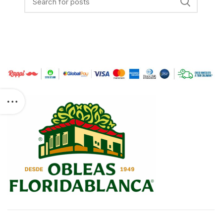
t with ID
 exist, cannot
ssions, or
n. Please read
t
com/docs/graph-